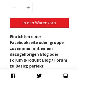
In den Warenkorb
Einrichten einer 
Facebookseite oder -gruppe 
zusammen mit einem 
dazugehörigen Blog oder 
Forum (Produkt Blog / Forum 
zu Basic); perfekt 
kombinierbar mit dem 
Produkt "Landing Page"
Bild- und Textmaterial
Sende mir die gewünschten 
Easy und unkompliziert!
Inhalte einfach per E-Mail. Falls ich 