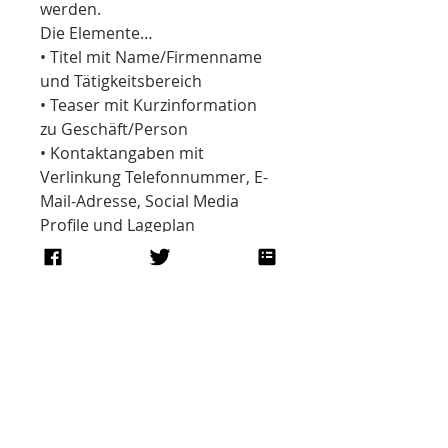
werden.
Die Elemente…
• Titel mit Name/Firmenname 
und Tätigkeitsbereich 
• Teaser mit Kurzinformation 
zu Geschäft/Person
• Kontaktangaben mit 
Verlinkung Telefonnummer, E-
Mail-Adresse, Social Media 
Profile und Lageplan
• Menü: HOME | Info | Kontakt 
| über uns/mich
• Einbindung Logo/Slogan
• Einbindung von max. 5 
Einzelbildern, auch als 
Slideshow möglich
• Auf Wunsch: Pop Up mit Text 
„Seite im Aufbau“ o.ä.
• Buttons zum Teilen der Seite 